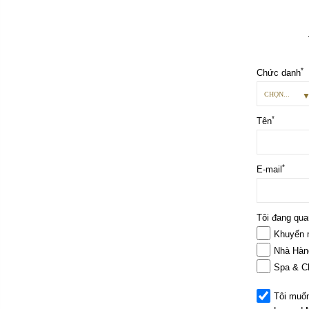
*
Chức danh
CHỌN...
*
Tên
*
E-mail
Tôi đang qua
Khuyến m
Nhà Hàn
Spa & C
Tôi muốn