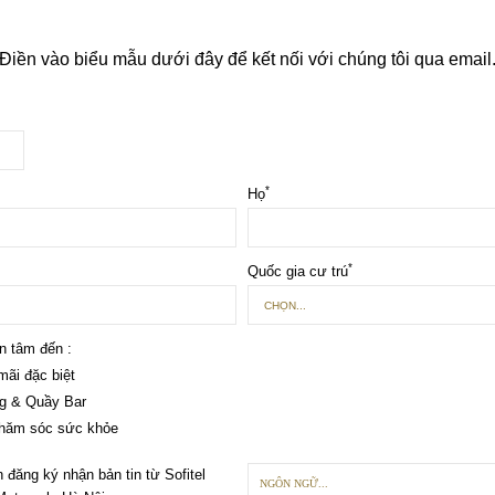
Điền vào biểu mẫu dưới đây để kết nối với chúng tôi qua email
*
Họ
*
Quốc gia cư trú
n tâm đến :
ãi đặc biệt
g & Quầy Bar
hăm sóc sức khỏe
 đăng ký nhận bản tin từ Sofitel
NGÔN NGỮ...