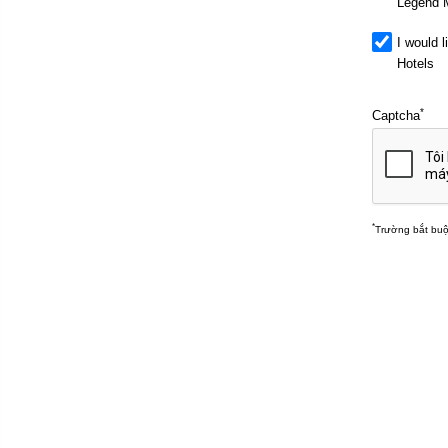
Legend M
I would 
Hotels
*
Captcha
*
Trường bắt bu