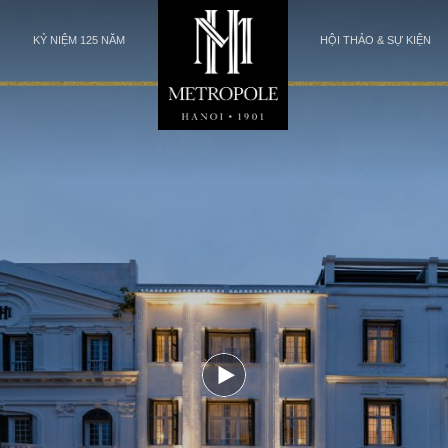
KỶ NIỆM 125 NĂM
HỘI THẢO & SỰ KIỆN