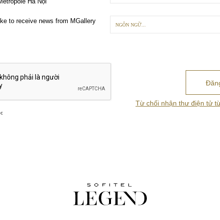
etropole Hà Nội
like to receive news from MGallery
NGÔN NGỮ...
Từ chối nhận thư điện tử t
ộc