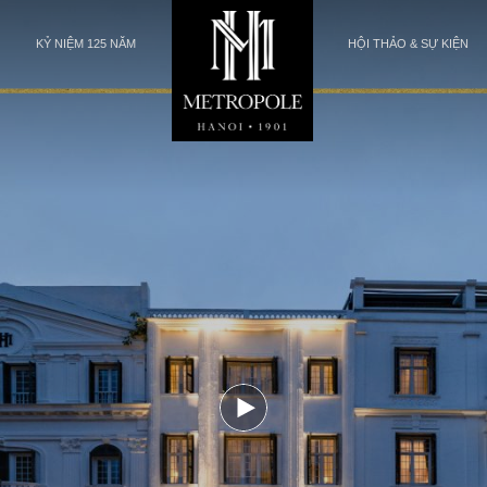
KỶ NIỆM 125 NĂM
HỘI THẢO & SỰ KIỆN