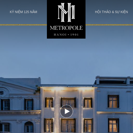
KỶ NIỆM 125 NĂM
HỘI THẢO & SỰ KIỆN