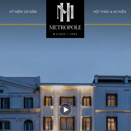
KỶ NIỆM 125 NĂM
HỘI THẢO & SỰ KIỆN