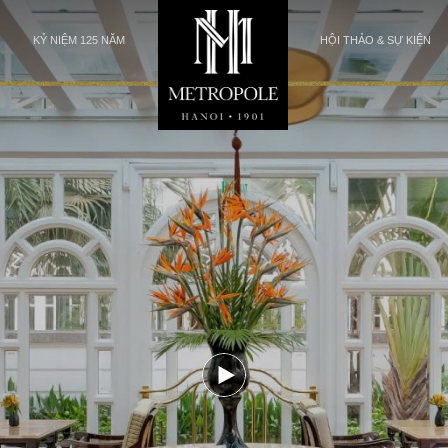
KỶ NIỆM 125 NĂM
HỘI THẢO & SỰ KIỆN