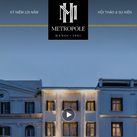
KỶ NIỆM 125 NĂM
HỘI THẢO & SỰ KIỆN