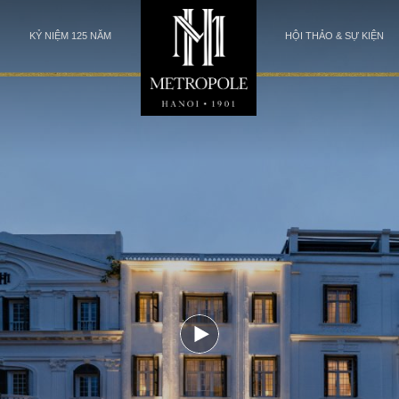
KỶ NIỆM 125 NĂM
HỘI THẢO & SỰ KIỆN