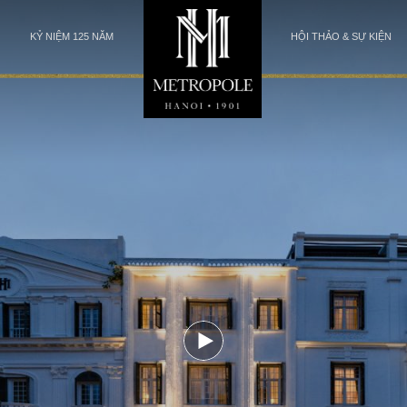
KỶ NIỆM 125 NĂM
HỘI THẢO & SỰ KIỆN