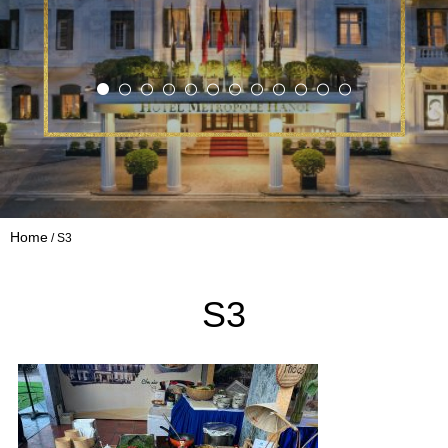
Home
S3
S3